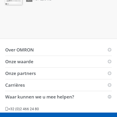
Over OMRON
Onze waarde
OMRON-principes
Bedrijfsgebied
Onze partners
Visie
Wereldwijde aanwezigheid
i-Automation!
Carrières
Innovation Partners
Milieu
Kracht
Distributeurs
Waar kunnen we u mee helpen?
Duurzaamheid
Vacatures
Automation Center
Leveringscondities
Productiefaciliteiten
+32 (0)2 466 24 80
Slavery Act-verklaring