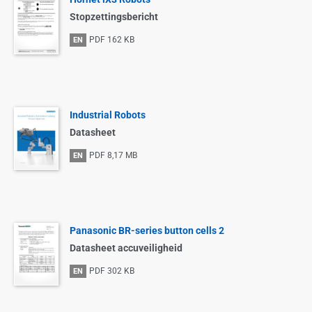
Stopzettingsbericht
PDF
162 KB
EN
Industrial Robots
Datasheet
PDF
8,17 MB
EN
Panasonic BR-series button cells 2
Datasheet accuveiligheid
PDF
302 KB
EN