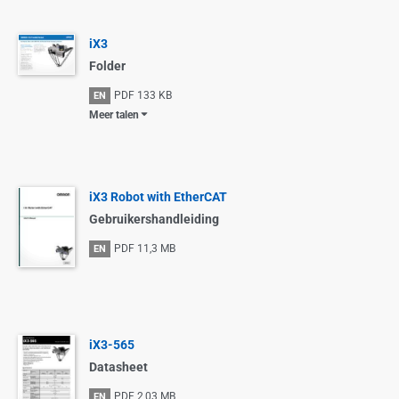
iX3
Folder
PDF
133 KB
EN
Meer talen
iX3 Robot with EtherCAT
Gebruikershandleiding
PDF
11,3 MB
EN
iX3-565
Datasheet
PDF
2,03 MB
EN