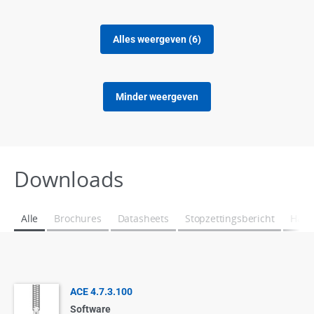
Alles weergeven (6)
Minder weergeven
Downloads
Alle
Brochures
Datasheets
Stopzettingsbericht
Hand
ACE 4.7.3.100
Software