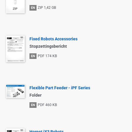
ZIP
1,42 GB
EN
Fixed Robots Accessories
Stopzettingsbericht
PDF
174 KB
EN
Flexible Part Feeder - iPF Series
Folder
PDF
460 KB
EN
Hornet iX3 Robots