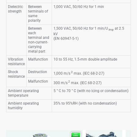
Dielectric
Between
1,000 VAC, 50/60 Hz for 1 min
strength
terminals of
same
polarity
Between
1,500 VAC, 50/60 Hz for 1 min/U
at 2.5
imp
each
kV
terminal and
(EN 60947-5-1)
non-current-
carrying
metal part
Vibration
Malfunction
10 to 55 Hz, 1.5-mm double amplitude
resistance
Shock
Destruction
2
1,000 m/s
max. (IEC 68-2-27)
resistance
Malfunction
2
300 m/s
max. (IEC 68-2-27)
Ambient operating
5
°
C to 70
°
C (with no icing or condensation)
temperature
Ambient operating
35% to 95%RH (with no condensation)
humidity