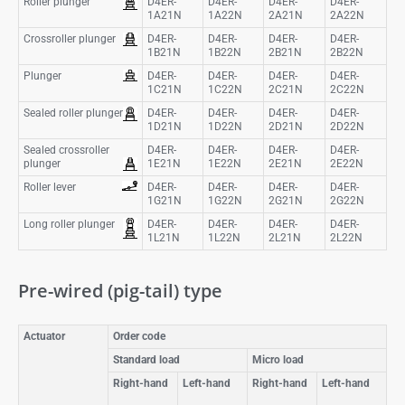
Roller plunger
D4ER-
D4ER-
D4ER-
D4ER-
1A21N
1A22N
2A21N
2A22N
Crossroller plunger
D4ER-
D4ER-
D4ER-
D4ER-
1B21N
1B22N
2B21N
2B22N
Plunger
D4ER-
D4ER-
D4ER-
D4ER-
1C21N
1C22N
2C21N
2C22N
Sealed roller plunger
D4ER-
D4ER-
D4ER-
D4ER-
1D21N
1D22N
2D21N
2D22N
Sealed crossroller
D4ER-
D4ER-
D4ER-
D4ER-
plunger
1E21N
1E22N
2E21N
2E22N
Roller lever
D4ER-
D4ER-
D4ER-
D4ER-
1G21N
1G22N
2G21N
2G22N
Long roller plunger
D4ER-
D4ER-
D4ER-
D4ER-
1L21N
1L22N
2L21N
2L22N
Pre-wired (pig-tail) type
Actuator
Order code
Standard load
Micro load
Right-hand
Left-hand
Right-hand
Left-hand