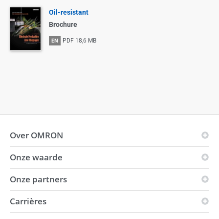
Oil-resistant
Brochure
PDF
18,6 MB
EN
Over OMRON
Onze waarde
OMRON-principes
Bedrijfsgebied
Onze partners
Visie
Wereldwijde aanwezigheid
i-Automation!
Carrières
Innovation Partners
Milieu
Kracht
Distributeurs