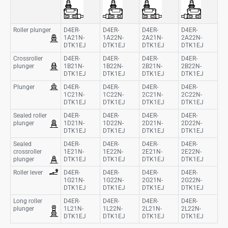
Roller plunger
D4ER-
D4ER-
D4ER-
D4ER-
1A21N-
1A22N-
2A21N-
2A22N-
DTK1EJ
DTK1EJ
DTK1EJ
DTK1EJ
Crossroller
D4ER-
D4ER-
D4ER-
D4ER-
plunger
1B21N-
1B22N-
2B21N-
2B22N-
DTK1EJ
DTK1EJ
DTK1EJ
DTK1EJ
Plunger
D4ER-
D4ER-
D4ER-
D4ER-
1C21N-
1C22N-
2C21N-
2C22N-
DTK1EJ
DTK1EJ
DTK1EJ
DTK1EJ
Sealed roller
D4ER-
D4ER-
D4ER-
D4ER-
plunger
1D21N-
1D22N-
2D21N-
2D22N-
DTK1EJ
DTK1EJ
DTK1EJ
DTK1EJ
Sealed
D4ER-
D4ER-
D4ER-
D4ER-
crossroller
1E21N-
1E22N-
2E21N-
2E22N-
plunger
DTK1EJ
DTK1EJ
DTK1EJ
DTK1EJ
Roller lever
D4ER-
D4ER-
D4ER-
D4ER-
1G21N-
1G22N-
2G21N-
2G22N-
DTK1EJ
DTK1EJ
DTK1EJ
DTK1EJ
Long roller
D4ER-
D4ER-
D4ER-
D4ER-
plunger
1L21N-
1L22N-
2L21N-
2L22N-
DTK1EJ
DTK1EJ
DTK1EJ
DTK1EJ