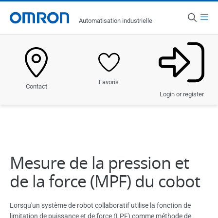
Services et assistance
Menu
Retour
Automatisation industrielle
Pays
Services
Belgique
Assistance
Produits
Favoris
Contact
Solutions
Login or register
Industries
Services et assistance
Mesure de la pression et
Actualités
de la force (MPF) du cobot
Lorsqu'un système de robot collaboratif utilise la fonction de
limitation de puissance et de force (LPF) comme méthode de